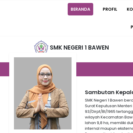
BERANDA
PROFIL
KO
SMK NEGERI 1 BAWEN
Sambutan Kepala
SMK Negeri 1 Bawen berd
Surat Keputusan Menteri
93/Dirpt/BI/1965 tertangg
wilayah Kecamatan Bawe
lahan 9,8 ha, memiliki 
internal maupun ekstern