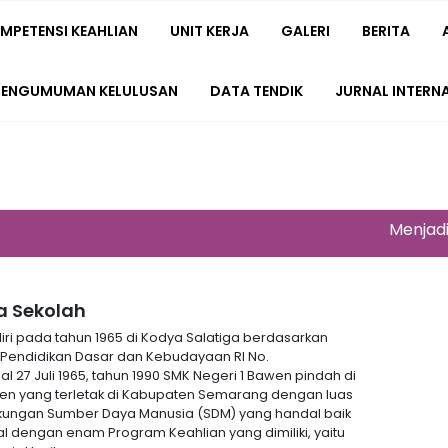
MPETENSI KEAHLIAN
UNIT KERJA
GALERI
BERITA
PENGUMUMAN KELULUSAN
DATA TENDIK
JURNAL INTERN
Menjadi sek
 Sekolah
iri pada tahun 1965 di Kodya Salatiga berdasarkan
 Pendidikan Dasar dan Kebudayaan RI No.
al 27 Juli 1965, tahun 1990 SMK Negeri 1 Bawen pindah di
n yang terletak di Kabupaten Semarang dengan luas
dukungan Sumber Daya Manusia (SDM) yang handal baik
al dengan enam Program Keahlian yang dimiliki, yaitu